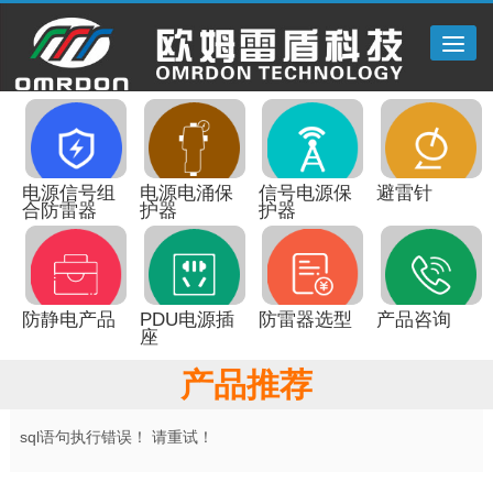
Tog
navi
电源信号组
电源电涌保
信号电源保
避雷针
合防雷器
护器
护器
防静电产品
PDU电源插
防雷器选型
产品咨询
座
产品推荐
sql语句执行错误！ 请重试！